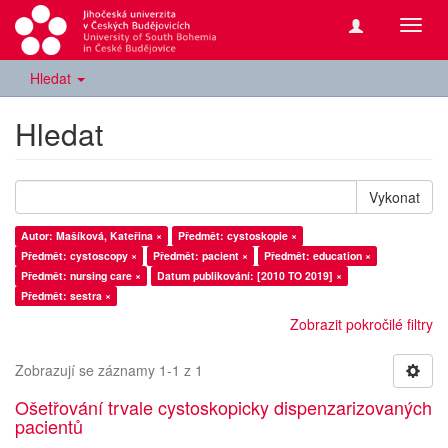
Přepn
navig
Hledat
Hledat
Vykonat
Autor: Mašíková, Kateřina ×
Předmět: cystoskopie ×
Předmět: cystoscopy ×
Předmět: pacient ×
Předmět: education ×
Předmět: nursing care ×
Datum publikování: [2010 TO 2019] ×
Předmět: sestra ×
Zobrazit pokročilé filtry
Zobrazují se záznamy 1-1 z 1
Ošetřování trvale cystoskopicky dispenzarizovaných
pacientů