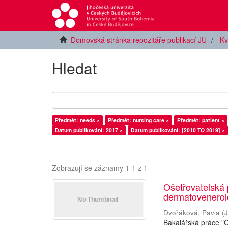
Domovská stránka repozitáře publikací JU
Kv
Hledat
Předmět: needs ×
Předmět: nursing care ×
Předmět: patient ×
Datum publikování: 2017 ×
Datum publikování: [2010 TO 2019] ×
Zobrazují se záznamy 1-1 z 1
Ošetřovatelská 
dermatovenerol
Dvořáková, Pavla
(
J
Bakalářská práce "