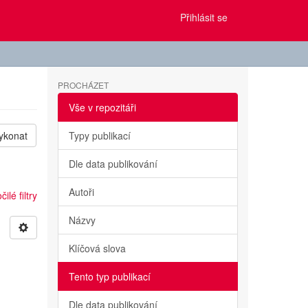
Přihlásit se
PROCHÁZET
Vše v repozitáři
ykonat
Typy publikací
Dle data publikování
Autoři
ilé filtry
Názvy
Klíčová slova
Tento typ publikací
Dle data publikování