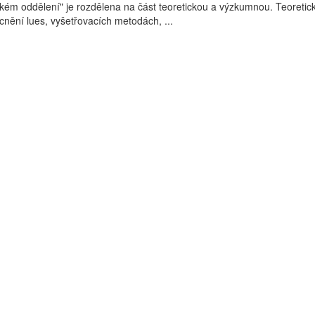
ém oddělení" je rozdělena na část teoretickou a výzkumnou. Teoretic
ění lues, vyšetřovacích metodách, ...