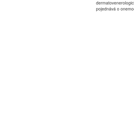
dermatovenerologick
pojednává o onemocn