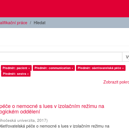
alifikační práce
Hledat
V
Předmět: pacient ×
Předmět: communication ×
Předmět: ošetřovatelská péče ×
Předmět: sestra ×
Zobrazit pokroč
péče o nemocné s lues v izolačním režimu na
ogickém oddělení
ihočeská univerzita
,
2017
)
Ošetřovatelská péče o nemocné s lues v izolačním režimu na