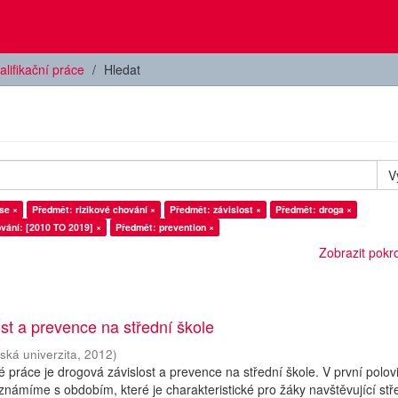
alifikační práce
Hledat
V
se ×
Předmět: rizikové chování ×
Předmět: závislost ×
Předmět: droga ×
vání: [2010 TO 2019] ×
Předmět: prevention ×
Zobrazit pokroč
st a prevence na střední škole
ská univerzita
,
2012
)
práce je drogová závislost a prevence na střední škole. V první polov
známíme s obdobím, které je charakteristické pro žáky navštěvující stř