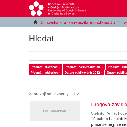
Domovská stránka repozitáře publikací JU
Kv
Hledat
Předmět: prevence ×
Předmět: harm reduction. ×
Předmět: abu
Předmět: addiction ×
Datum publikování: 2012 ×
Datum publiko
Zobrazují se záznamy 1-1 z 1
Drogová závislo
Stehlík, Petr
(
Jihoče
Tématem bakalářské 
práce se nejprve se