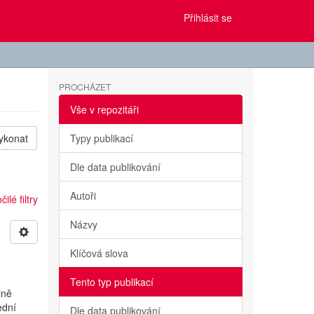
Přihlásit se
PROCHÁZET
Vše v repozitáři
ykonat
Typy publikací
Dle data publikování
Autoři
ilé filtry
Názvy
Klíčová slova
Tento typ publikací
ině
ední
Dle data publikování