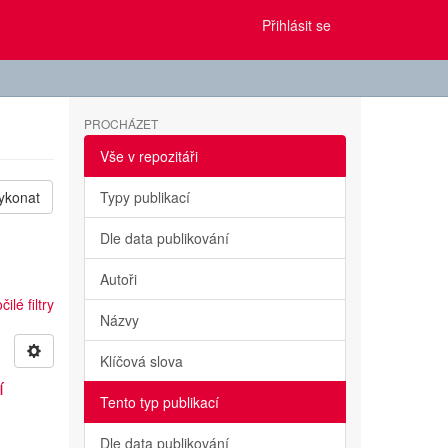
Přihlásit se
PROCHÁZET
Vše v repozitáři
ykonat
Typy publikací
Dle data publikování
Autoři
ilé filtry
Názvy
Klíčová slova
í
Tento typ publikací
Dle data publikování