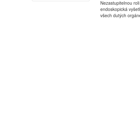
Nezastupitelnou rol
endoskopická vyšetř
všech dutých orgán