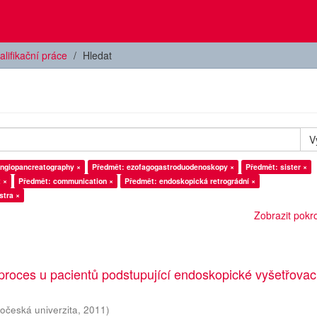
alifikační práce
Hledat
V
angiopancreatography ×
Předmět: ezofagogastroduodenoskopy ×
Předmět: sister ×
 ×
Předmět: communication ×
Předmět: endoskopická retrográdní ×
stra ×
Zobrazit pokroč
proces u pacientů podstupující endoskopické vyšetřovac
hočeská univerzita
,
2011
)