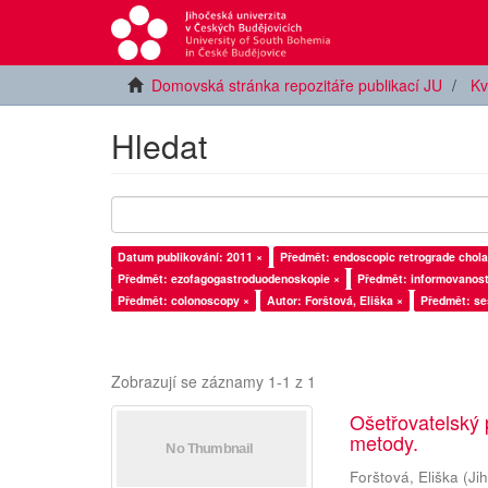
Domovská stránka repozitáře publikací JU
Kv
Hledat
Datum publikování: 2011 ×
Předmět: endoscopic retrograde chol
Předmět: ezofagogastroduodenoskopie ×
Předmět: informovanost
Předmět: colonoscopy ×
Autor: Forštová, Eliška ×
Předmět: se
Zobrazují se záznamy 1-1 z 1
Ošetřovatelský 
metody.
Forštová, Eliška
(
Ji