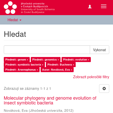
Přepn
navig
Hledat
Hledat
Vykonat
Předmět: genom ×
Předmět: genomics ×
Předmět: evolution ×
Předmět: symbiotic bacteria ×
Předmět: Buchnera ×
Předmět: Arsenophonus ×
Autor: Nováková, Eva ×
Zobrazit pokročilé filtry
Zobrazují se záznamy 1-1 z 1
Molecular phylogeny and genome evolution of
insect symbiotic bacteria
Nováková, Eva
(
Jihočeská univerzita
,
2012
)