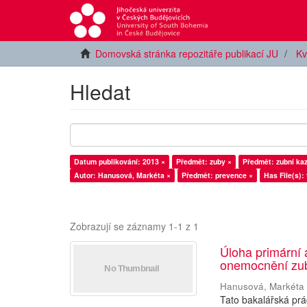
Domovská stránka repozitáře publikací JU
Kv
Hledat
Datum publikování: 2013 ×
Předmět: zuby ×
Předmět: zubní kaz
Autor: Hanusová, Markéta ×
Předmět: prevence ×
Has File(s): 
Zobrazují se záznamy 1-1 z 1
Úloha primární 
onemocnění zub
Hanusová, Markéta
Tato bakalářská prác