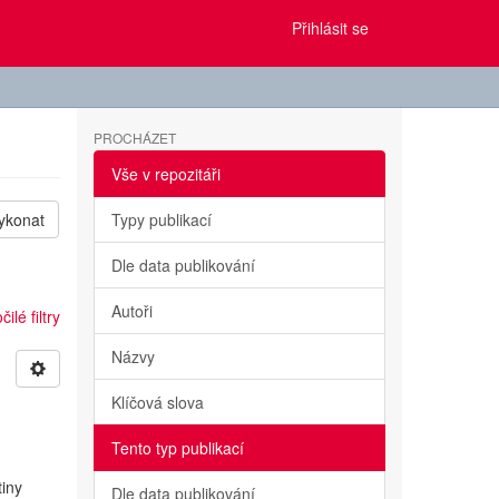
Přihlásit se
PROCHÁZET
Vše v repozitáři
ykonat
Typy publikací
Dle data publikování
Autoři
ilé filtry
Názvy
Klíčová slova
Tento typ publikací
tiny
Dle data publikování