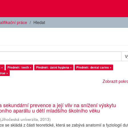
alifikační práce
Hledat
V
 ×
Předmět: teeth ×
Předmět: ústní hygiena ×
Předmět: dental caries ×
true ×
Zobrazit pokroč
a sekundární prevence a její vliv na snížení výskytu
ního aparátu u dětí mladšího školního věku
(
Jihočeská univerzita
,
2013
)
e se skládá z části teoretické, která se zabývá anatomií a fyziologií du