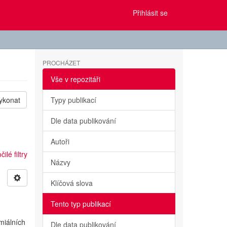
Přihlásit se
PROCHÁZET
Vše v repozitáři
ykonat
Typy publikací
Dle data publikování
Autoři
ilé filtry
Názvy
Klíčová slova
Tento typ publikací
miálních
Dle data publikování