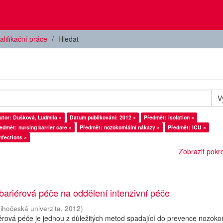
alifikační práce
Hledat
V
utor: Dušková, Ludmila ×
Datum publikování: 2012 ×
Předmět: isolation ×
Předmět: nursing barrier care ×
Předmět: nozokomiální nákazy ×
Předmět: ICU ×
nfections ×
Zobrazit pokroč
bariérová péče na oddělení intenzivní péče
Jihočeská univerzita
,
2012
)
érová péče je jednou z důležitých metod spadající do prevence nozoko