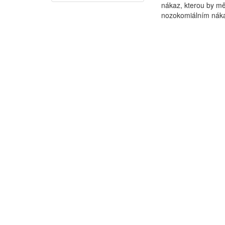
nákaz, kterou by mě
nozokomiálním náka