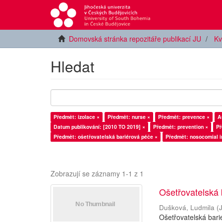
Domovská stránka repozitáře publikací JU
Kv
Hledat
Předmět: izolace ×
Předmět: nurse ×
Předmět: prevence ×
A
Datum publikování: [2010 TO 2019] ×
Předmět: prevention ×
Předmět: ošetřovatelská bariérová péče ×
Předmět: nosocomial i
Zobrazují se záznamy 1-1 z 1
Ošetřovatelská 
Dušková, Ludmila
(
Ošetřovatelská bari