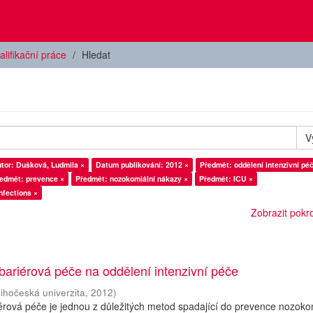
alifikační práce
Hledat
V
tor: Dušková, Ludmila ×
Datum publikování: 2012 ×
Předmět: oddělení intenzivní pé
edmět: prevence ×
Předmět: nozokomiální nákazy ×
Předmět: ICU ×
nfections ×
Zobrazit pokroč
bariérová péče na oddělení intenzivní péče
Jihočeská univerzita
,
2012
)
érová péče je jednou z důležitých metod spadající do prevence nozoko