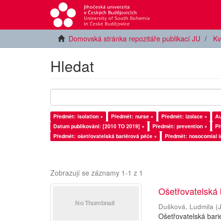
Domovská stránka repozitáře publikací JU
Kv
Hledat
Předmět: isolation ×
Předmět: nurse ×
Předmět: izolace ×
Au
Datum publikování: [2010 TO 2019] ×
Předmět: prevention ×
Př
Předmět: ošetřovatelská bariérová péče ×
Předmět: nosocomial i
Zobrazují se záznamy 1-1 z 1
Ošetřovatelská 
Dušková, Ludmila
(
Ošetřovatelská bari