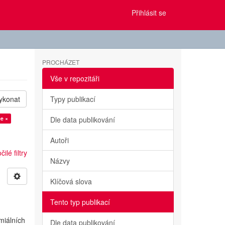
Přihlásit se
PROCHÁZET
Vše v repozitáři
ykonat
Typy publikací
če ×
Dle data publikování
Autoři
ilé filtry
Názvy
Klíčová slova
Tento typ publikací
miálních
Dle data publikování