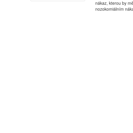
nákaz, kterou by mě
nozokomiálním náka