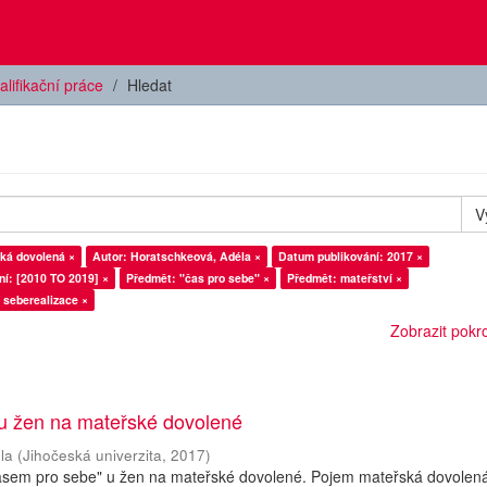
alifikační práce
Hledat
V
ká dovolená ×
Autor: Horatschkeová, Adéla ×
Datum publikování: 2017 ×
í: [2010 TO 2019] ×
Předmět: "čas pro sebe" ×
Předmět: mateřství ×
 seberealizace ×
Zobrazit pokroč
 u žen na mateřské dovolené
la
(
Jihočeská univerzita
,
2017
)
asem pro sebe" u žen na mateřské dovolené. Pojem mateřská dovolená