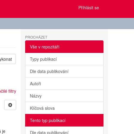
Přihlásit se
PROCHÁZET
Vše v repozitáři
ykonat
Typy publikací
Dle data publikování
Autoři
ilé filtry
Názvy
Klíčová slova
Tento typ publikací
 je
Dle data publikování