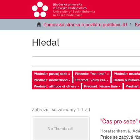
Domovská stránka repozitáře publikací JU
Kv
Hledat
Předmět: postoj okolí ×
Předmět: "me time" ×
Předmět: mateřs
Předmět: motherhood ×
Předmět: volný čas ×
Datum publikován
Předmět: attitude of others ×
Předmět: leisure time ×
Předmět:
Zobrazují se záznamy 1-1 z 1
"Čas pro sebe"
Horatschkeová, Adé
Práce se zabývá "č