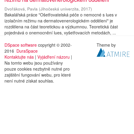
Dvořáková, Pavla
(
Jihočeská univerzita
,
2017
)
Bakalářská práce "Ošetřovatelská péče o nemocné s lues v
izolačním režimu na dermatovenerologickém oddělení" je
rozdělena na část teoretickou a výzkumnou. Teoretická část
pojednává o onemocnění lues, vyšetřovacích metodách, ...
DSpace software
copyright © 2002-
Theme by
2016
DuraSpace
Kontaktujte nás
|
Vyjádření názoru
|
Na tomto webu jsou používány
pouze cookies nezbytně nutné pro
zajištění fungování webu, pro které
není nutné získat souhlas.