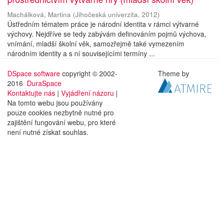
Machálková, Martina
(
Jihočeská univerzita
,
2012
)
Ústředním tématem práce je národní identita v rámci výtvarné
výchovy. Nejdříve se tedy zabývám definováním pojmů výchova,
vnímání, mladší školní věk, samozřejmě také vymezením
národním identity a s ní souvisejícími termíny ...
DSpace software
copyright © 2002-
Theme by
2016
DuraSpace
Kontaktujte nás
|
Vyjádření názoru
|
Na tomto webu jsou používány
pouze cookies nezbytně nutné pro
zajištění fungování webu, pro které
není nutné získat souhlas.