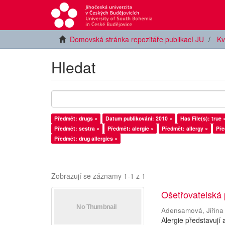
Domovská stránka repozitáře publikací JU
Kv
Hledat
Předmět: drugs ×
Datum publikování: 2010 ×
Has File(s): true 
Předmět: sestra ×
Předmět: alergie ×
Předmět: allergy ×
Pře
Předmět: drug allergies ×
Zobrazují se záznamy 1-1 z 1
Ošetřovatelská 
Adensamová, Jiřina
Alergie představují