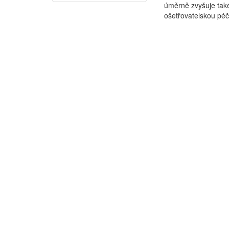
úměrně zvyšuje také
ošetřovatelskou péč