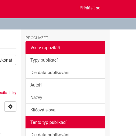
Přihlásit se
PROCHÁZET
Vše v repozitáři
ykonat
Typy publikací
Dle data publikování
Autoři
ilé filtry
Názvy
Klíčová slova
Tento typ publikací
e
Dle data publikování