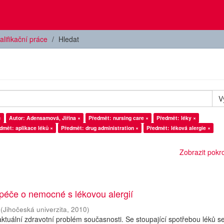
alifikační práce
Hledat
V
×
Autor: Adensamová, Jiřina ×
Předmět: nursing care ×
Předmět: léky ×
dmět: aplikace léků ×
Předmět: drug administration ×
Předmět: léková alergie ×
Zobrazit pokroč
péče o nemocné s lékovou alergií
(
Jihočeská univerzita
,
2010
)
 aktuální zdravotní problém současnosti. Se stoupající spotřebou léků s