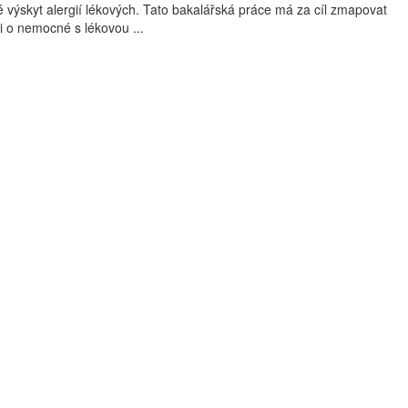
 výskyt alergií lékových. Tato bakalářská práce má za cíl zmapovat
i o nemocné s lékovou ...