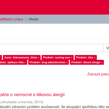
alifikační práce
Hledat
V
×
Autor: Adensamová, Jiřina ×
Předmět: nursing care ×
Předmět: léky ×
dmět: aplikace léků ×
Předmět: drug administration ×
Předmět: léková alergie ×
Zobrazit pokroč
péče o nemocné s lékovou alergií
(
Jihočeská univerzita
,
2010
)
 aktuální zdravotní problém současnosti. Se stoupající spotřebou léků s