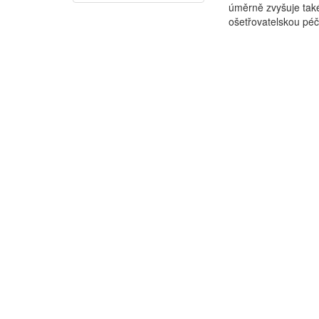
úměrně zvyšuje také
ošetřovatelskou péč