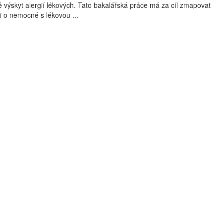
 výskyt alergií lékových. Tato bakalářská práce má za cíl zmapovat
i o nemocné s lékovou ...