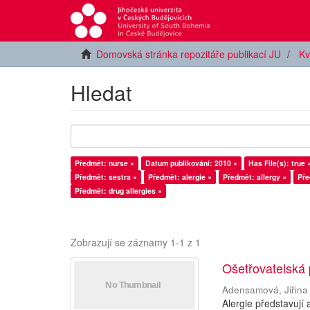
Domovská stránka repozitáře publikací JU
Kv
Hledat
Předmět: nurse ×
Datum publikování: 2010 ×
Has File(s): true 
Předmět: sestra ×
Předmět: alergie ×
Předmět: allergy ×
Pře
Předmět: drug allergies ×
Zobrazují se záznamy 1-1 z 1
Ošetřovatelská 
Adensamová, Jiřina
Alergie představují