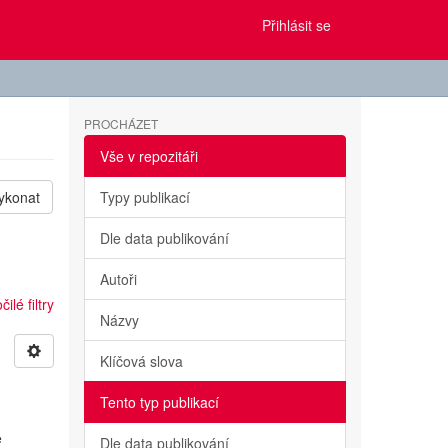
Přihlásit se
PROCHÁZET
Vše v repozitáři
ykonat
Typy publikací
Dle data publikování
Autoři
ilé filtry
Názvy
Klíčová slova
Tento typ publikací
e
Dle data publikování