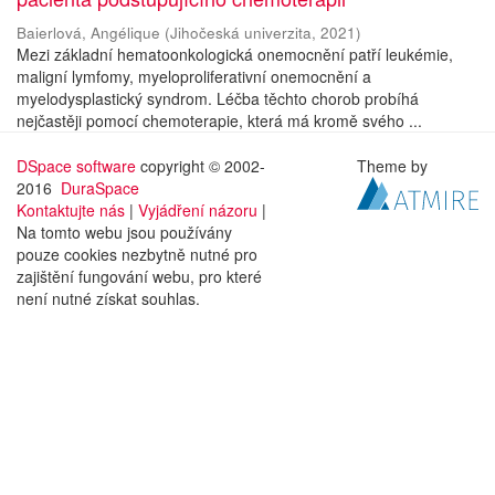
Baierlová, Angélique
(
Jihočeská univerzita
,
2021
)
Mezi základní hematoonkologická onemocnění patří leukémie,
maligní lymfomy, myeloproliferativní onemocnění a
myelodysplastický syndrom. Léčba těchto chorob probíhá
nejčastěji pomocí chemoterapie, která má kromě svého ...
DSpace software
copyright © 2002-
Theme by
2016
DuraSpace
Kontaktujte nás
|
Vyjádření názoru
|
Na tomto webu jsou používány
pouze cookies nezbytně nutné pro
zajištění fungování webu, pro které
není nutné získat souhlas.