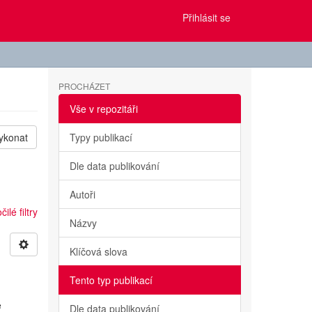
Přihlásit se
PROCHÁZET
Vše v repozitáři
ykonat
Typy publikací
Dle data publikování
Autoři
ilé filtry
Názvy
Klíčová slova
Tento typ publikací
e
Dle data publikování