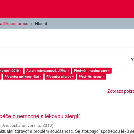
alifikační práce
Hledat
V
kování: 2010 ×
Autor: Adensamová, Jiřina ×
Předmět: nursing care ×
Předmět: aplikace léků ×
Předmět: allergy ×
Předmět: drugs ×
Zobrazit pokroč
péče o nemocné s lékovou alergií
(
Jihočeská univerzita
,
2010
)
 aktuální zdravotní problém současnosti. Se stoupající spotřebou léků s