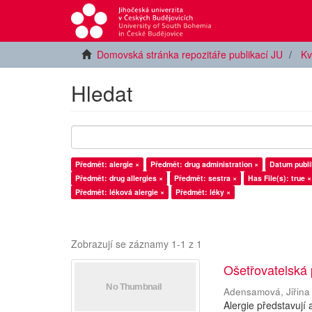
Domovská stránka repozitáře publikací JU
Kv
Hledat
Předmět: alergie ×
Předmět: drug administration ×
Datum publi
Předmět: drug allergies ×
Předmět: sestra ×
Has File(s): true ×
Předmět: léková alergie ×
Předmět: léky ×
Zobrazují se záznamy 1-1 z 1
Ošetřovatelská 
Adensamová, Jiřina
Alergie představují