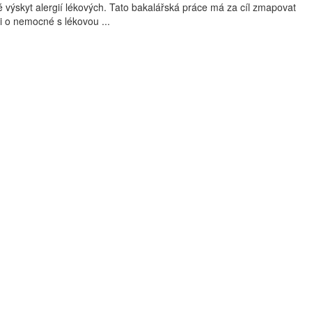
 výskyt alergií lékových. Tato bakalářská práce má za cíl zmapovat
i o nemocné s lékovou ...