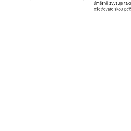
úměrně zvyšuje také
ošetřovatelskou péč