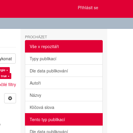
Přihlásit se
PROCHÁZET
Vše v repozitáři
ykonat
Typy publikací
rgie ×
Dle data publikování
 true ×
Autoři
ilé filtry
Názvy
Klíčová slova
Tento typ publikací
e
Dle data publikování