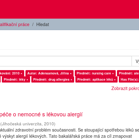
alifikační práce
Hledat
V
kování: 2010 ×
Autor: Adensamová, Jiřina ×
Předmět: nursing care ×
Předmět: ale
Předmět: léky ×
Předmět: drug allergies ×
Předmět: aplikace léků ×
Has File(s):
Zobrazit pokroč
péče o nemocné s lékovou alergií
(
Jihočeská univerzita
,
2010
)
 aktuální zdravotní problém současnosti. Se stoupající spotřebou léků s
 výskyt alergií lékových. Tato bakalářská práce má za cíl zmapovat