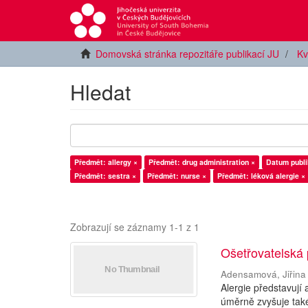
Domovská stránka repozitáře publikací JU
Kv
Hledat
Předmět: allergy ×
Předmět: drug administration ×
Datum publi
Předmět: sestra ×
Předmět: nurse ×
Předmět: léková alergie ×
Zobrazují se záznamy 1-1 z 1
Ošetřovatelská 
Adensamová, Jiřina
Alergie představují
úměrně zvyšuje také