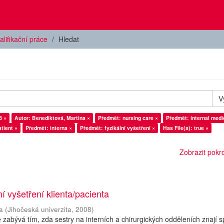
alifikační práce
Hledat
V
8 ×
Autor: Benediktová, Martina ×
Předmět: nursing care ×
Předmět: internal medi
tient ×
Předmět: interna ×
Předmět: fyzikální vyšetření ×
Has File(s): true ×
Zobrazit pokroč
ní vyšetření klienta/pacienta
a
(
Jihočeská univerzita
,
2008
)
 zabývá tím, zda sestry na interních a chirurgických odděleních znají 