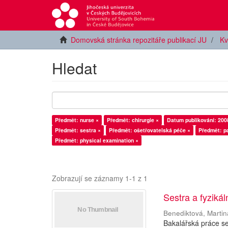
Domovská stránka repozitáře publikací JU
Kv
Hledat
Předmět: nurse ×
Předmět: chirurgie ×
Datum publikování: 200
Předmět: sestra ×
Předmět: ošetřovatelská péče ×
Předmět: pa
Předmět: physical examination ×
Zobrazují se záznamy 1-1 z 1
Sestra a fyzikál
Benediktová, Martin
Bakalářská práce se