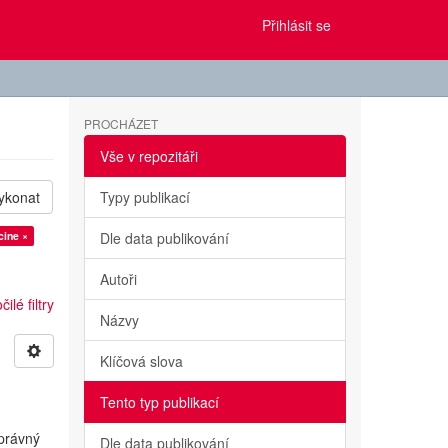
Přihlásit se
PROCHÁZET
Vše v repozitáři
ykonat
Typy publikací
cine ×
Dle data publikování
Autoři
ilé filtry
Názvy
Klíčová slova
Tento typ publikací
správný
Dle data publikování