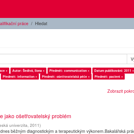
alifikační práce
Hledat
V
ace ×
Autor: Šedivá, Ilona ×
Předmět: communication ×
Datum publikování: 2011 ×
Předmět: information ×
Předmět: ošetřovatelská péče ×
Předmět: pacient ×
Zobrazit pokroč
e jako ošetřovatelský problém
eská univerzita
,
2011
)
 dnes běžným diagnostickým a terapeutickým výkonem.Bakalářská prá