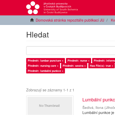
Domovská stránka repozitáře publikací JU
Kv
Hledat
Předmět: lumbar puncture ×
Předmět: nurse ×
Předmět: inform
Předmět: nursing care ×
Předmět: sestra ×
Has File(s): true ×
Předmět: lumbální punkce ×
Zobrazují se záznamy 1-1 z 1
Lumbální punkc
Šedivá, Ilona
(
Jihoč
Lumbální punkce je