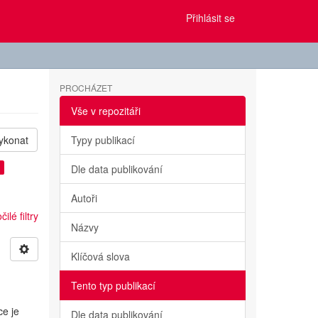
Přihlásit se
PROCHÁZET
Vše v repozitáři
ykonat
Typy publikací
Dle data publikování
Autoři
ilé filtry
Názvy
Klíčová slova
Tento typ publikací
ce je
Dle data publikování