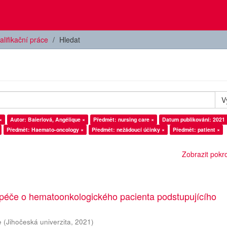
alifikační práce
Hledat
V
×
Autor: Baierlová, Angélique ×
Předmět: nursing care ×
Datum publikování: 2021 
Předmět: Haemato-oncology ×
Předmět: nežádoucí účinky ×
Předmět: patient ×
Zobrazit pokroč
 péče o hematoonkologického pacienta podstupujícího
e
(
Jihočeská univerzita
,
2021
)