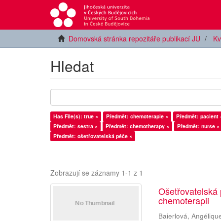
Domovská stránka repozitáře publikací JU
Kv
Hledat
Has File(s): true ×
Předmět: chemoterapie ×
Předmět: pacient 
Předmět: sestra ×
Předmět: chemotherapy ×
Předmět: nurse ×
Předmět: ošetřovatelská péče ×
Zobrazují se záznamy 1-1 z 1
Ošetřovatelská
chemoterapii
Baierlová, Angéliqu