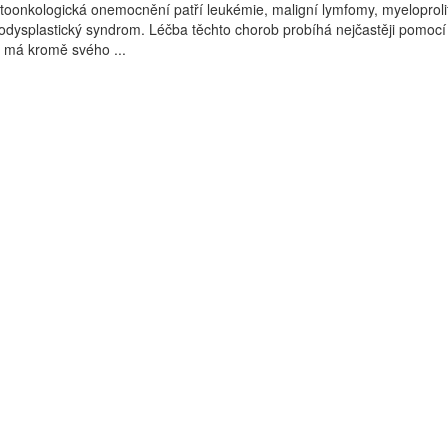
oonkologická onemocnění patří leukémie, maligní lymfomy, myeloprolif
dysplastický syndrom. Léčba těchto chorob probíhá nejčastěji pomocí
 má kromě svého ...