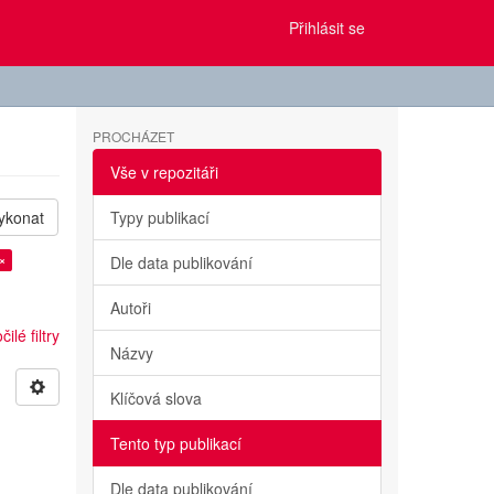
Přihlásit se
PROCHÁZET
Vše v repozitáři
ykonat
Typy publikací
×
Dle data publikování
Autoři
ilé filtry
Názvy
Klíčová slova
Tento typ publikací
Dle data publikování