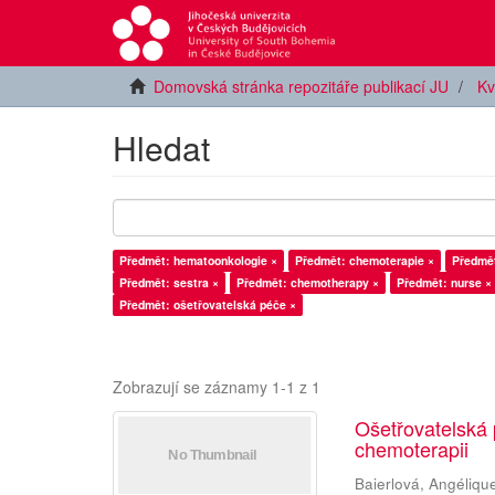
Domovská stránka repozitáře publikací JU
Kv
Hledat
Předmět: hematoonkologie ×
Předmět: chemoterapie ×
Předmět
Předmět: sestra ×
Předmět: chemotherapy ×
Předmět: nurse ×
Předmět: ošetřovatelská péče ×
Zobrazují se záznamy 1-1 z 1
Ošetřovatelská
chemoterapii
Baierlová, Angéliqu