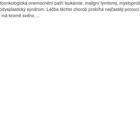
oonkologická onemocnění patří leukémie, maligní lymfomy, myeloprolif
dysplastický syndrom. Léčba těchto chorob probíhá nejčastěji pomocí
 má kromě svého ...