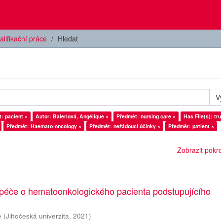
alifikační práce
Hledat
V
: pacient ×
Autor: Baierlová, Angélique ×
Předmět: nursing care ×
Has File(s): tr
Předmět: Haemato-oncology ×
Předmět: nežádoucí účinky ×
Předmět: patient ×
Zobrazit pokroč
 péče o hematoonkologického pacienta podstupujícího
e
(
Jihočeská univerzita
,
2021
)