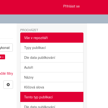
Přihlásit se
PROCHÁZET
Vše v repozitáři
ykonat
Typy publikací
ue ×
Dle data publikování
Autoři
ilé filtry
Názvy
Klíčová slova
Tento typ publikací
Dle data publikování