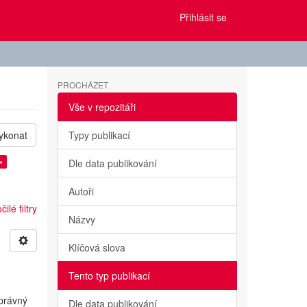
Přihlásit se
PROCHÁZET
Vše v repozitáři
ykonat
Typy publikací
×
Dle data publikování
Autoři
ilé filtry
Názvy
Klíčová slova
Tento typ publikací
správný
Dle data publikování