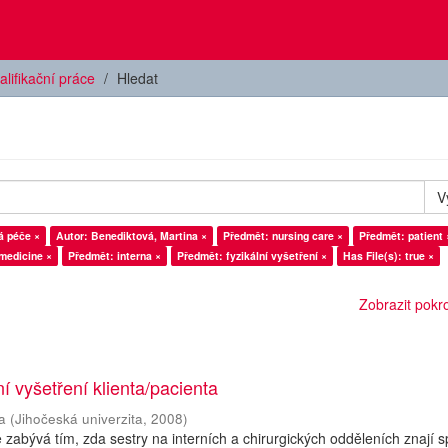
alifikační práce
Hledat
V
á péče ×
Autor: Benediktová, Martina ×
Předmět: nursing care ×
Předmět: patient 
 medicine ×
Předmět: interna ×
Předmět: fyzikální vyšetření ×
Has File(s): true ×
Zobrazit pokroč
ní vyšetření klienta/pacienta
a
(
Jihočeská univerzita
,
2008
)
 zabývá tím, zda sestry na interních a chirurgických odděleních znají 