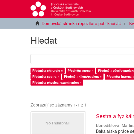
Domovská stránka repozitáře publikací JU
Kv
Hledat
Předmět: chirurgie ×
Předmět: nurse ×
Předmět: ošetřovatelsk
Předmět: sestra ×
Předmět: klient/pacient ×
Předmět: internal
Předmět: physical examination ×
Zobrazují se záznamy 1-1 z 1
Sestra a fyzikál
Benediktová, Martin
Bakalářská práce se