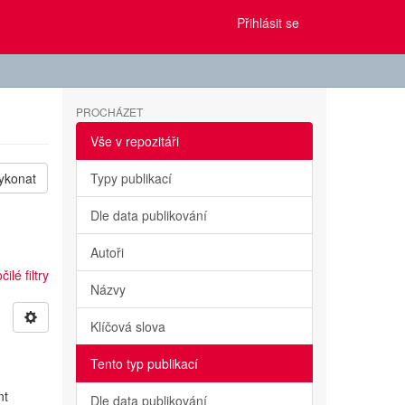
Přihlásit se
PROCHÁZET
Vše v repozitáři
ykonat
Typy publikací
Dle data publikování
Autoři
ilé filtry
Názvy
Klíčová slova
Tento typ publikací
nt
Dle data publikování