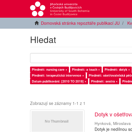
Domovská stránka repozitáře publikací JU
Kv
Hledat
Předmět: nursing care ×
Předmět: a touch ×
Předmět: dotyk ×
Předmět: terapeutická intervence ×
Předmět: ošetřovatelská péč
Datum publikování: [2010 TO 2019] ×
Předmět: sestra ×
Předmě
Zobrazují se záznamy 1-1 z 1
Dotyk v ošetřova
Hynková, Miroslava
Dotyk je nedílnou s