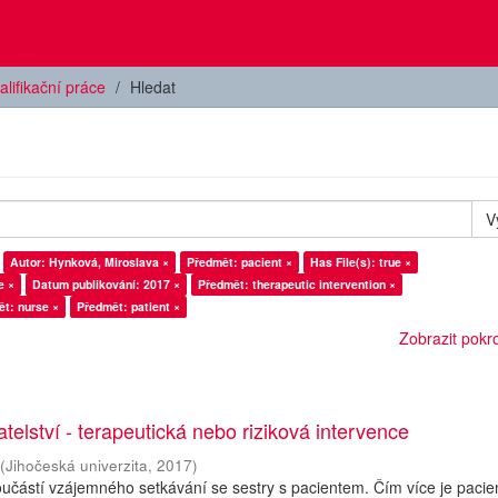
alifikační práce
Hledat
V
Autor: Hynková, Miroslava ×
Předmět: pacient ×
Has File(s): true ×
e ×
Datum publikování: 2017 ×
Předmět: therapeutic intervention ×
t: nurse ×
Předmět: patient ×
Zobrazit pokroč
telství - terapeutická nebo riziková intervence
(
Jihočeská univerzita
,
2017
)
oučástí vzájemného setkávání se sestry s pacientem. Čím více je pacie