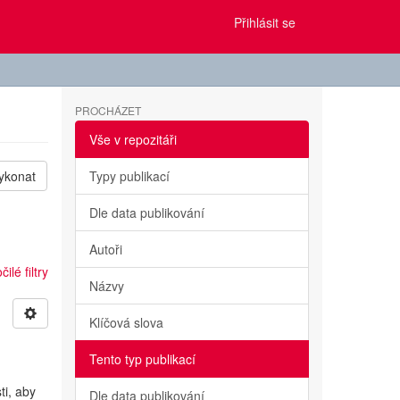
Přihlásit se
PROCHÁZET
Vše v repozitáři
ykonat
Typy publikací
Dle data publikování
Autoři
ilé filtry
Názvy
Klíčová slova
Tento typ publikací
ti, aby
Dle data publikování