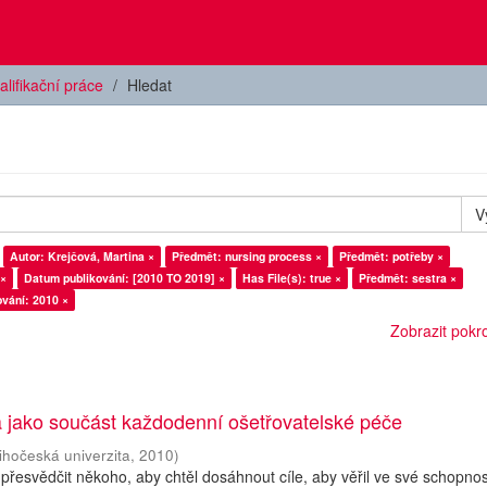
alifikační práce
Hledat
V
Autor: Krejčová, Martina ×
Předmět: nursing process ×
Předmět: potřeby ×
 ×
Datum publikování: [2010 TO 2019] ×
Has File(s): true ×
Předmět: sestra ×
vání: 2010 ×
Zobrazit pokroč
a jako součást každodenní ošetřovatelské péče
ihočeská univerzita
,
2010
)
řesvědčit někoho, aby chtěl dosáhnout cíle, aby věřil ve své schopnos