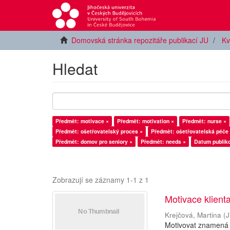
Domovská stránka repozitáře publikací JU
Kv
Hledat
Předmět: motivace ×
Předmět: motivation ×
Předmět: nurse ×
Předmět: ošetřovatelský proces ×
Předmět: ošetřovatelská péče
Předmět: domov pro seniory ×
Předmět: needs ×
Datum publiko
Zobrazují se záznamy 1-1 z 1
Motivace klient
Krejčová, Martina
(
J
Motivovat znamená p