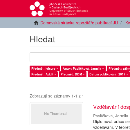
Domovská stránka repozitáře publikací JU
Kv
Hledat
Předmět: leisure ×
Autor: Pavlíčková, Jarmila ×
Předmět: zájm
Předmět: Adult ×
Předmět: DDM ×
Datum publikování: 2017 ×
Zobrazují se záznamy 1-1 z 1
Vzdělávání dos
Pavlíčková, Jarmila
Diplomová práce se
vzdělávání. V teore