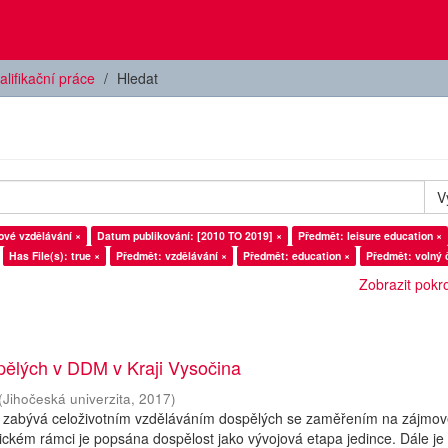
alifikační práce
Hledat
V
ové vzdělávání ×
Datum publikování: [2010 TO 2019] ×
Předmět: leisure education ×
Has File(s): true ×
Předmět: vzdělávání ×
Předmět: education ×
Předmět: volný 
Zobrazit pokroč
pělých v DDM v Kraji Vysočina
(
Jihočeská univerzita
,
2017
)
 zabývá celoživotním vzděláváním dospělých se zaměřením na zájmo
tickém rámci je popsána dospělost jako vývojová etapa jedince. Dále je