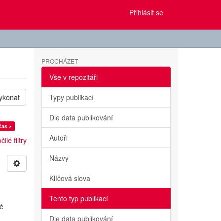
Přihlásit se
PROCHÁZET
Vše v repozitáři
ykonat
Typy publikací
Dle data publikování
čas ×
Autoři
ilé filtry
Názvy
Klíčová slova
Tento typ publikací
vé
Dle data publikování