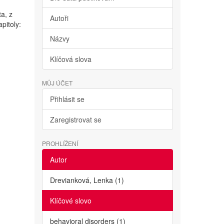
ta, z
Autoři
pitoly:
Názvy
Klíčová slova
MŮJ ÚČET
Přihlásit se
Zaregistrovat se
PROHLÍŽENÍ
Autor
Drevianková, Lenka (1)
Klíčové slovo
behavioral disorders (1)