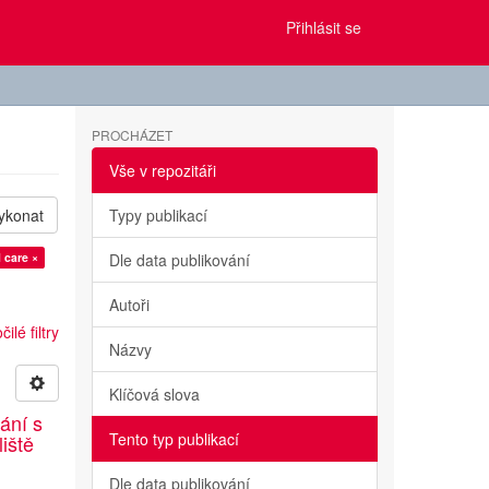
Přihlásit se
PROCHÁZET
Vše v repozitáři
ykonat
Typy publikací
l care ×
Dle data publikování
Autoři
ilé filtry
Názvy
Klíčová slova
ání s
Tento typ publikací
liště
Dle data publikování