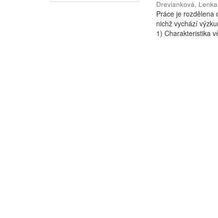
Drevianková, Lenka
Práce je rozdělena d
nichž vychází výzkum
1) Charakteristika vě