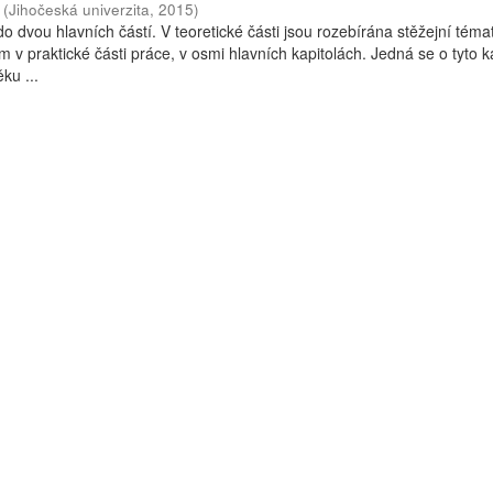
(
Jihočeská univerzita
,
2015
)
o dvou hlavních částí. V teoretické části jsou rozebírána stěžejní téma
 v praktické části práce, v osmi hlavních kapitolách. Jedná se o tyto ka
ku ...