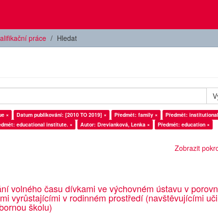
alifikační práce
Hledat
V
ue ×
Datum publikování: [2010 TO 2019] ×
Předmět: family ×
Předmět: institutiona
dmět: educational institute. ×
Autor: Drevianková, Lenka ×
Předmět: education ×
Zobrazit pokroč
ání volného času dívkami ve výchovném ústavu v porovn
emi vyrůstajícími v rodinném prostředí (navštěvujícími uči
bornou školu)