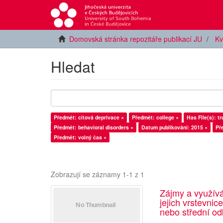
Domovská stránka repozitáře publikací JU
Kv
Hledat
Předmět: citová deprivace ×
Předmět: college ×
Has File(s): tr
Předmět: behavioral disorders ×
Datum publikování: 2015 ×
Pře
Předmět: volný čas ×
Zobrazují se záznamy 1-1 z 1
Zájmy a využív
jejich vrstevnic
nebo střední od