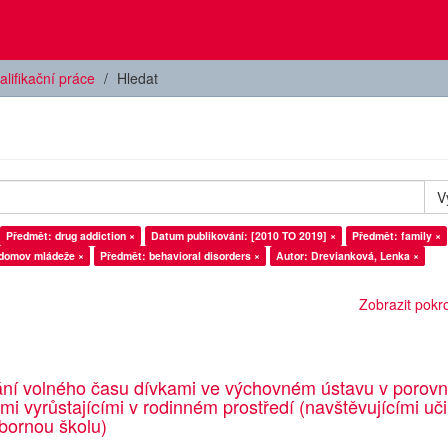
alifikační práce
Hledat
V
Předmět: drug addiction ×
Datum publikování: [2010 TO 2019] ×
Předmět: family ×
domov mládeže ×
Předmět: behavioral disorders ×
Autor: Drevianková, Lenka ×
Zobrazit pokroč
ání volného času dívkami ve výchovném ústavu v porovn
emi vyrůstajícími v rodinném prostředí (navštěvujícími uči
bornou školu)