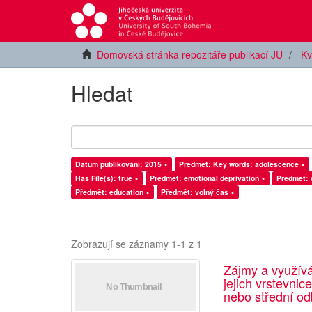
Domovská stránka repozitáře publikací JU
Kv
Hledat
Datum publikování: 2015 ×
Předmět: Key words: adolescence ×
Has File(s): true ×
Předmět: emotional deprivation ×
Předmět: 
Předmět: education ×
Předmět: volný čas ×
Zobrazují se záznamy 1-1 z 1
Zájmy a využív
jejich vrstevnic
nebo střední od