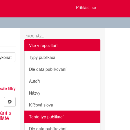
Přihlásit se
PROCHÁZET
Vše v repozitáři
ykonat
Typy publikací
Dle data publikování
Autoři
ilé filtry
Názvy
Klíčová slova
ání s
Tento typ publikací
liště
Dle data publikování