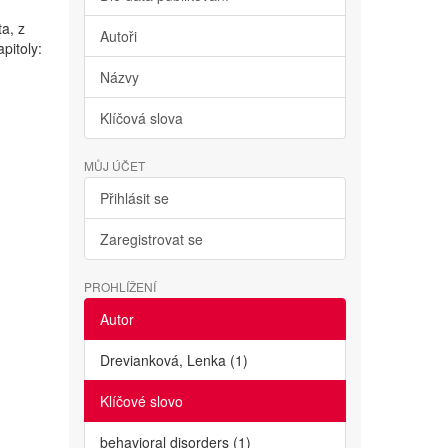
ta, z
Autoři
pitoly:
Názvy
Klíčová slova
MŮJ ÚČET
Přihlásit se
Zaregistrovat se
PROHLÍŽENÍ
Autor
Drevianková, Lenka (1)
Klíčové slovo
behavioral disorders (1)