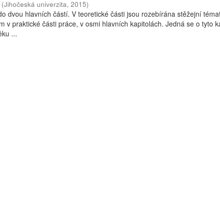
(
Jihočeská univerzita
,
2015
)
o dvou hlavních částí. V teoretické části jsou rozebírána stěžejní téma
 v praktické části práce, v osmi hlavních kapitolách. Jedná se o tyto ka
ku ...