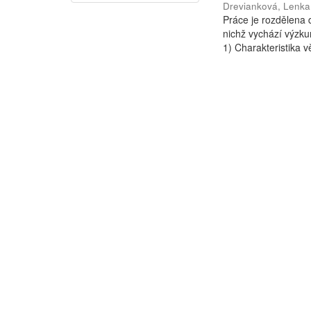
Drevianková, Lenka
Práce je rozdělena d
nichž vychází výzkum
1) Charakteristika vě