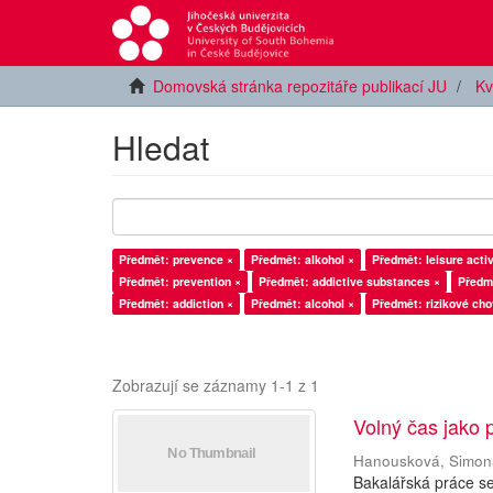
Domovská stránka repozitáře publikací JU
Kv
Hledat
Předmět: prevence ×
Předmět: alkohol ×
Předmět: leisure activ
Předmět: prevention ×
Předmět: addictive substances ×
Předmě
Předmět: addiction ×
Předmět: alcohol ×
Předmět: rizikové cho
Zobrazují se záznamy 1-1 z 1
Volný čas jako 
Hanousková, Simon
Bakalářská práce s