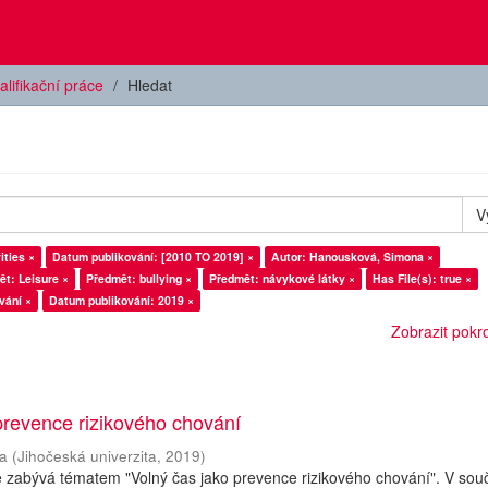
alifikační práce
Hledat
V
ities ×
Datum publikování: [2010 TO 2019] ×
Autor: Hanousková, Simona ×
t: Leisure ×
Předmět: bullying ×
Předmět: návykové látky ×
Has File(s): true ×
vání ×
Datum publikování: 2019 ×
Zobrazit pokroč
prevence rizikového chování
a
(
Jihočeská univerzita
,
2019
)
e zabývá tématem "Volný čas jako prevence rizikového chování". V so