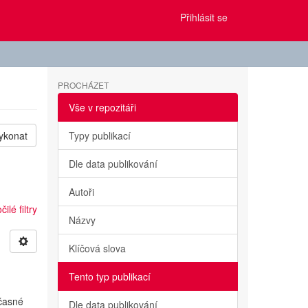
Přihlásit se
PROCHÁZET
Vše v repozitáři
ykonat
Typy publikací
Dle data publikování
Autoři
ilé filtry
Názvy
Klíčová slova
Tento typ publikací
učasné
Dle data publikování