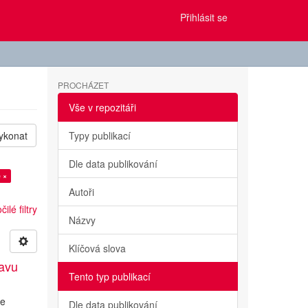
Přihlásit se
PROCHÁZET
Vše v repozitáři
ykonat
Typy publikací
Dle data publikování
e ×
Autoři
ilé filtry
Názvy
Klíčová slova
tavu
Tento typ publikací
ve
Dle data publikování