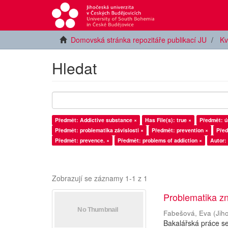
Domovská stránka repozitáře publikací JU
Kv
Hledat
Předmět: Addictive substance ×
Has File(s): true ×
Předmět: ú
Předmět: problematika závislosti ×
Předmět: prevention ×
Před
Předmět: prevence. ×
Předmět: problems of addiction ×
Autor:
Zobrazují se záznamy 1-1 z 1
Problematika z
Fabešová, Eva
(
Jih
Bakalářská práce se