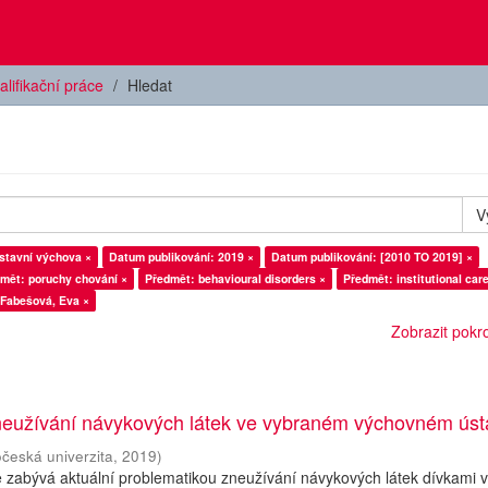
alifikační práce
Hledat
V
stavní výchova ×
Datum publikování: 2019 ×
Datum publikování: [2010 TO 2019] ×
mět: poruchy chování ×
Předmět: behavioural disorders ×
Předmět: institutional car
 Fabešová, Eva ×
Zobrazit pokroč
neužívání návykových látek ve vybraném výchovném ús
očeská univerzita
,
2019
)
 zabývá aktuální problematikou zneužívání návykových látek dívkami 