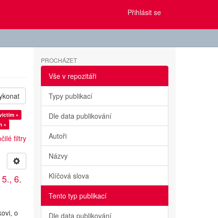
Přihlásit se
PROCHÁZET
Vše v repozitáři
ykonat
Typy publikací
victim ×
Dle data publikování
n ×
Autoři
ilé filtry
Názvy
Klíčová slova
5., 6.
Tento typ publikací
ovi, o
Dle data publikování