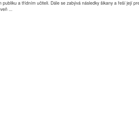
m publiku a třídním učiteli. Dále se zabývá následky šikany a řeší její pr
veň ...