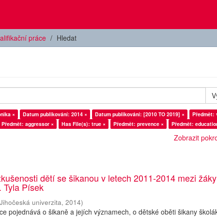
alifikační práce
Hledat
V
nika ×
Datum publikování: 2014 ×
Datum publikování: [2010 TO 2019] ×
Předmět: 
Předmět: aggressor ×
Has File(s): true ×
Předmět: prevence ×
Předmět: educatio
Zobrazit pokroč
zkušenosti dětí se šikanou v letech 2011-2014 mezi žáky 
K. Tyla Písek
Jihočeská univerzita
,
2014
)
ce pojednává o šikaně a jejích významech, o dětské oběti šikany školák