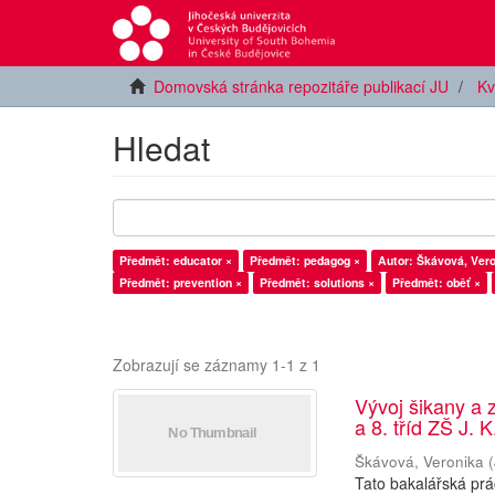
Domovská stránka repozitáře publikací JU
Kv
Hledat
Předmět: educator ×
Předmět: pedagog ×
Autor: Škávová, Vero
Předmět: prevention ×
Předmět: solutions ×
Předmět: oběť ×
Zobrazují se záznamy 1-1 z 1
Vývoj šikany a 
a 8. tříd ZŠ J. 
Škávová, Veronika
(
Tato bakalářská prá