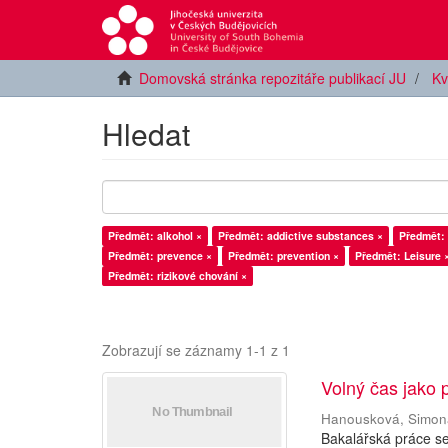
Domovská stránka repozitáře publikací JU
Kv
Hledat
Předmět: alkohol ×
Předmět: addictive substances ×
Předmět: 
Předmět: prevence ×
Předmět: prevention ×
Předmět: Leisure 
Předmět: rizikové chování ×
Zobrazují se záznamy 1-1 z 1
Volný čas jako 
Hanousková, Simon
Bakalářská práce s