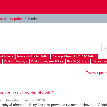
alifikační práce
Hledat
V
addiction ×
Datum publikování: 2019 ×
Datum publikování: [2010 TO 2019] ×
×
Předmět: bullying ×
Předmět: návykové látky ×
Has File(s): true ×
Předmět: al
Zobrazit pokroč
prevence rizikového chování
a
(
Jihočeská univerzita
,
2019
)
e zabývá tématem "Volný čas jako prevence rizikového chování". V so