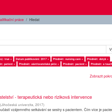
alifikační práce
Hledat
V
s): true ×
Datum publikování: 2017 ×
Předmět: nursing care ×
Předmět: dotyk ×
t: patient ×
Předmět: ošetřovatelská péče ×
Předmět: pacient ×
Předmět: a touch
Zobrazit pokroč
telství - terapeutická nebo riziková intervence
(
Jihočeská univerzita
,
2017
)
oučástí vzájemného setkávání se sestry s pacientem. Čím více je pacie