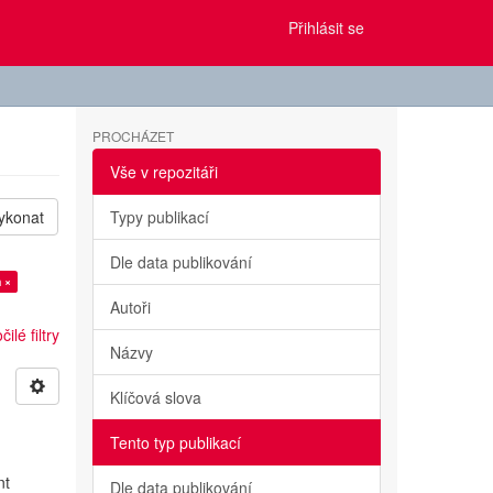
Přihlásit se
PROCHÁZET
Vše v repozitáři
ykonat
Typy publikací
Dle data publikování
 ×
Autoři
ilé filtry
Názvy
Klíčová slova
Tento typ publikací
nt
Dle data publikování