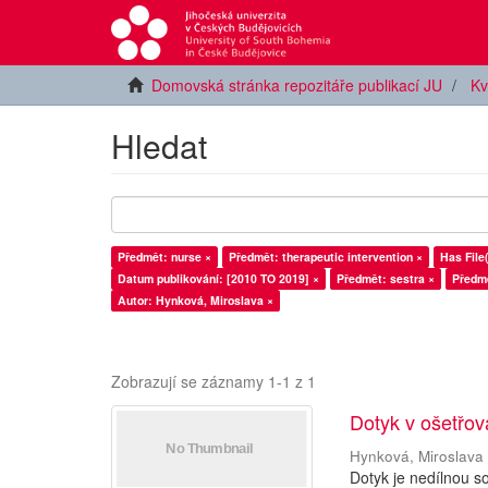
Domovská stránka repozitáře publikací JU
Kv
Hledat
Předmět: nurse ×
Předmět: therapeutic intervention ×
Has File(
Datum publikování: [2010 TO 2019] ×
Předmět: sestra ×
Předmě
Autor: Hynková, Miroslava ×
Zobrazují se záznamy 1-1 z 1
Dotyk v ošetřova
Hynková, Miroslava
Dotyk je nedílnou s