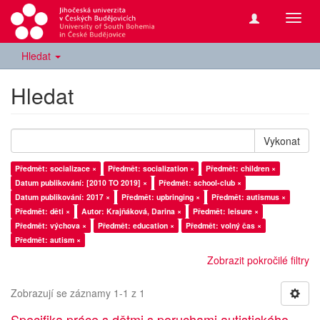
Přepn
navig
Hledat
Hledat
Vykonat
Předmět: socializace ×
Předmět: socialization ×
Předmět: children ×
Datum publikování: [2010 TO 2019] ×
Předmět: school-club ×
Datum publikování: 2017 ×
Předmět: upbringing ×
Předmět: autismus ×
Předmět: děti ×
Autor: Krajňáková, Darina ×
Předmět: leisure ×
Předmět: výchova ×
Předmět: education ×
Předmět: volný čas ×
Předmět: autism ×
Zobrazit pokročilé filtry
Zobrazují se záznamy 1-1 z 1
Specifika práce s dětmi s poruchami autistického