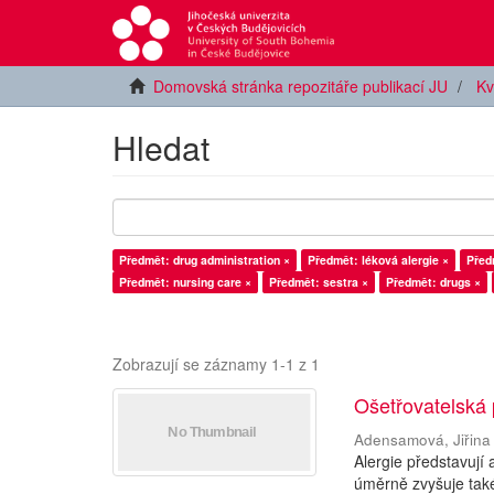
Domovská stránka repozitáře publikací JU
Kv
Hledat
Předmět: drug administration ×
Předmět: léková alergie ×
Před
Předmět: nursing care ×
Předmět: sestra ×
Předmět: drugs ×
Zobrazují se záznamy 1-1 z 1
Ošetřovatelská 
Adensamová, Jiřina
Alergie představují
úměrně zvyšuje také