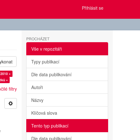
Přihlásit se
PROCHÁZET
Vše v repozitáři
ykonat
Typy publikací
 2010 ×
Dle data publikování
éků ×
Autoři
ilé filtry
Názvy
Klíčová slova
Tento typ publikací
e
Dle data publikování