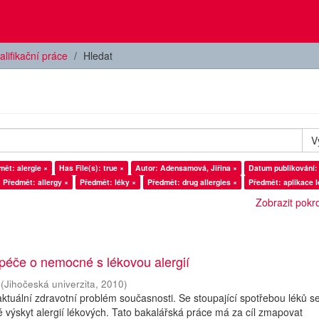
alifikační práce
Hledat
V
mět: alergie ×
Has File(s): true ×
Autor: Adensamová, Jiřina ×
Datum publikování:
Předmět: allergy ×
Předmět: léky ×
Předmět: drug allergies ×
Předmět: aplikace l
Zobrazit pokroč
péče o nemocné s lékovou alergií
(
Jihočeská univerzita
,
2010
)
 aktuální zdravotní problém současnosti. Se stoupající spotřebou léků s
 výskyt alergií lékových. Tato bakalářská práce má za cíl zmapovat