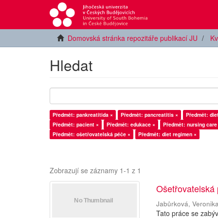
Domovská stránka repozitáře publikací JU
Kv
Hledat
Předmět: pankreatitida ×
Předmět: pancreatitis ×
Předmět: diet
Předmět: pacient ×
Předmět: edukace ×
Předmět: nursing care
Předmět: ošetřovatelská péče ×
Předmět: diet regimen ×
Zobrazují se záznamy 1-1 z 1
Ošetřovatelská 
Jabůrková, Veronik
Tato práce se zabýv