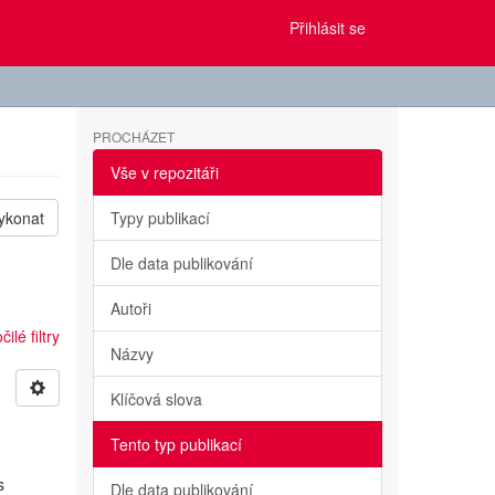
Přihlásit se
PROCHÁZET
Vše v repozitáři
ykonat
Typy publikací
Dle data publikování
Autoři
ilé filtry
Názvy
Klíčová slova
Tento typ publikací
s
Dle data publikování