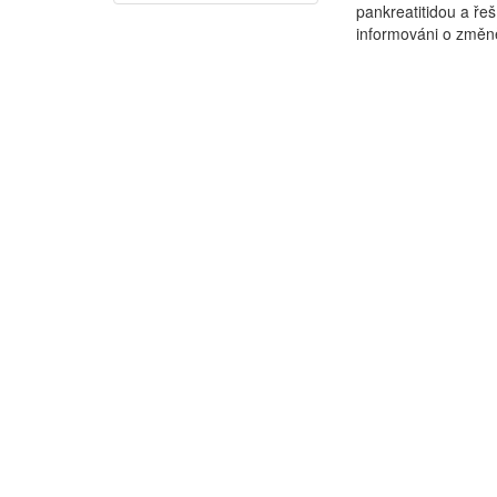
pankreatitidou a ře
informováni o změně 