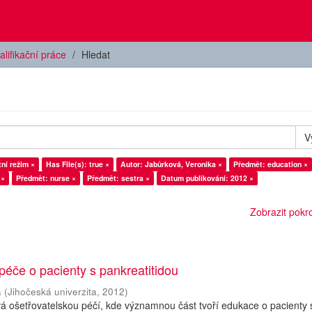
alifikační práce
Hledat
V
ní režim ×
Has File(s): true ×
Autor: Jabůrková, Veronika ×
Předmět: education ×
 ×
Předmět: nurse ×
Předmět: sestra ×
Datum publikování: 2012 ×
Zobrazit pokroč
péče o pacienty s pankreatitidou
a
(
Jihočeská univerzita
,
2012
)
á ošetřovatelskou péčí, kde významnou část tvoří edukace o pacienty 