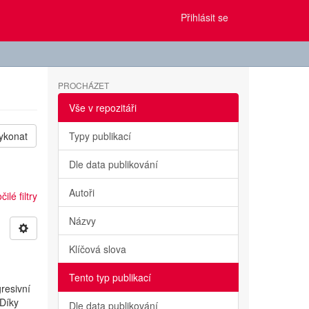
Přihlásit se
PROCHÁZET
Vše v repozitáři
ykonat
Typy publikací
Dle data publikování
Autoři
ilé filtry
Názvy
Klíčová slova
Tento typ publikací
resivní
 Díky
Dle data publikování