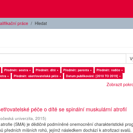
alifikační práce
Hledat
V
Předmět: sestra ×
Předmět: dítě ×
Předmět: parents ×
Předmět: rodiče ×
etra ×
Předmět: ošetřovatelská péče ×
Datum publikování: [2010 TO 2019] ×
Zobrazit pokroč
etřovatelské péče o dítě se spinální muskulární atrofií
hočeská univerzita
,
2015
)
 atrofie (SMA) je dědičně podmíněné onemocnění charakteristické prog
ů předních míšních rohů, jejímž následkem dochází k atrofizaci svalů.