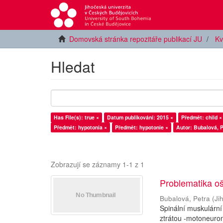
Domovská stránka repozitáře publikací JU
Kv
Hledat
Has File(s): true ×
Datum publikování: 2015 ×
Předmět: child ×
Předmět: hypotonia ×
Předmět: hypotonie ×
Autor: Bubalová, P
Zobrazují se záznamy 1-1 z 1
Problematika oš
Bubalová, Petra
(
Ji
Spinální muskulární
ztrátou -motoneuron