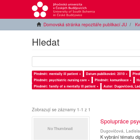
Domovská stránka repozitáře publikací JU
Kv
Hledat
Předmět: mentally ill patient ×
Datum publikování: 2010 ×
Před
Předmět: psychiatric nursing care ×
Předmět: komunikace ×
Ha
Předmět: family of a mentally ill patient ×
Autor: Dugovičová, Lad
Zobrazují se záznamy 1-1 z 1
Spolupráce psy
Dugovičová, Ladisl
K vybrání tématu di