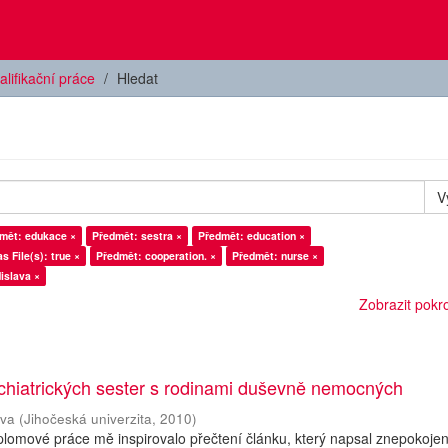
alifikační práce
Hledat
V
mět: edukace ×
Předmět: sestra ×
Předmět: education ×
s File(s): true ×
Předmět: cooperation. ×
Předmět: nurse ×
islava ×
Zobrazit pokroč
chiatrických sester s rodinami duševně nemocných
ava
(
Jihočeská univerzita
,
2010
)
plomové práce mě inspirovalo přečtení článku, který napsal znepokoje