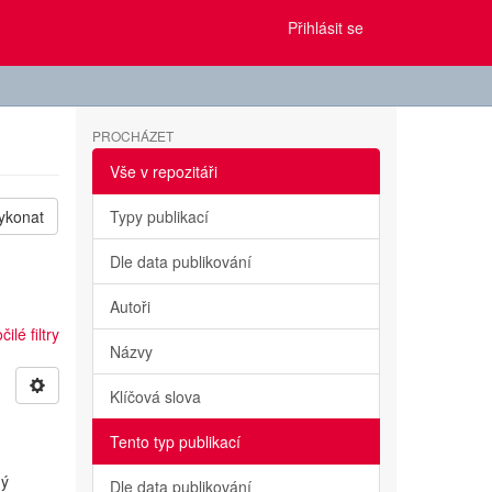
Přihlásit se
PROCHÁZET
Vše v repozitáři
ykonat
Typy publikací
Dle data publikování
Autoři
ilé filtry
Názvy
Klíčová slova
Tento typ publikací
ný
Dle data publikování