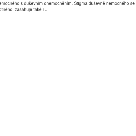
k nemocného s duševním onemocněním. Stigma duševně nemocného se 
tného, zasahuje také i ...