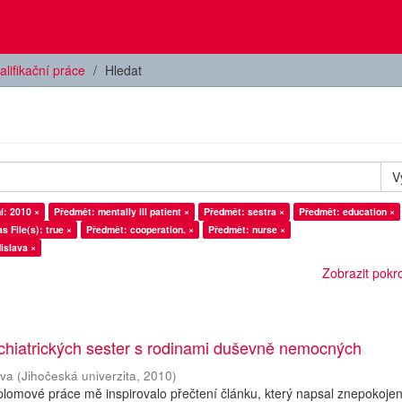
alifikační práce
Hledat
V
í: 2010 ×
Předmět: mentally ill patient ×
Předmět: sestra ×
Předmět: education ×
s File(s): true ×
Předmět: cooperation. ×
Předmět: nurse ×
islava ×
Zobrazit pokroč
chiatrických sester s rodinami duševně nemocných
ava
(
Jihočeská univerzita
,
2010
)
plomové práce mě inspirovalo přečtení článku, který napsal znepokoje