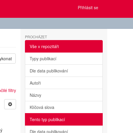
Přihlásit se
PROCHÁZET
Vše v repozitáři
ykonat
Typy publikací
Dle data publikování
Autoři
ilé filtry
Názvy
Klíčová slova
Tento typ publikací
ný
Dle data publikování