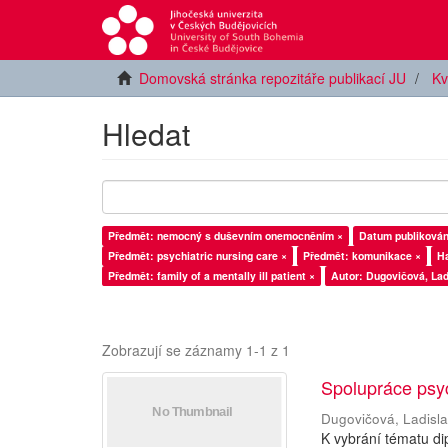
Domovská stránka repozitáře publikací JU
Kv
Hledat
Předmět: nemocný s duševním onemocněním ×
Datum publikován
Předmět: psychiatric nursing care ×
Předmět: komunikace ×
Ha
Předmět: family of a mentally ill patient ×
Autor: Dugovičová, Lad
Zobrazují se záznamy 1-1 z 1
Spolupráce psy
Dugovičová, Ladisl
K vybrání tématu di