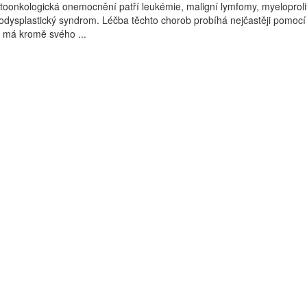
oonkologická onemocnění patří leukémie, maligní lymfomy, myeloprolif
dysplastický syndrom. Léčba těchto chorob probíhá nejčastěji pomocí
 má kromě svého ...