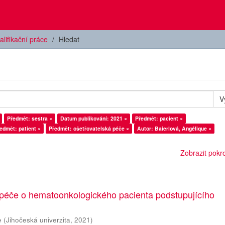
alifikační práce
Hledat
V
Předmět: sestra ×
Datum publikování: 2021 ×
Předmět: pacient ×
edmět: patient ×
Předmět: ošetřovatelská péče ×
Autor: Baierlová, Angélique ×
Zobrazit pokroč
 péče o hematoonkologického pacienta podstupujícího
e
(
Jihočeská univerzita
,
2021
)