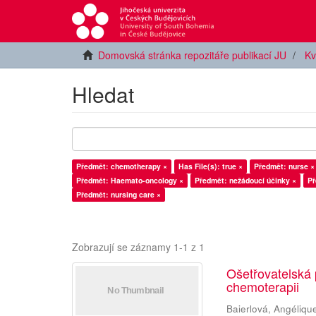
Domovská stránka repozitáře publikací JU
Kv
Hledat
Předmět: chemotherapy ×
Has File(s): true ×
Předmět: nurse ×
Předmět: Haemato-oncology ×
Předmět: nežádoucí účinky ×
Př
Předmět: nursing care ×
Zobrazují se záznamy 1-1 z 1
Ošetřovatelská
chemoterapii
Baierlová, Angéliqu