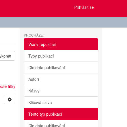
Přihlásit se
PROCHÁZET
Vše v repozitáři
ykonat
Typy publikací
Dle data publikování
Autoři
ilé filtry
Názvy
Klíčová slova
Tento typ publikací
Dle data publikování