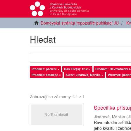
Domovská stránka repozitáře publikací JU
Kv
Hledat
Předmět: pacient ×
Has File(s): true ×
Předmět: Revmatoidní ar
Předmět: edukace ×
Autor: Jindrová, Monika ×
Předmět: patien
Zobrazují se záznamy 1-1 z 1
Specifika příst
Jindrová, Monika
(
J
Revmatoidní artriti
jeho kvalitu i žebř