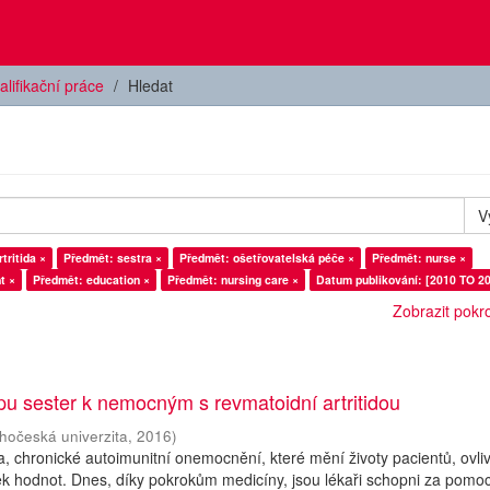
alifikační práce
Hledat
V
tritida ×
Předmět: sestra ×
Předmět: ošetřovatelská péče ×
Předmět: nurse ×
t ×
Předmět: education ×
Předmět: nursing care ×
Datum publikování: [2010 TO 20
Zobrazit pokroč
upu sester k nemocným s revmatoidní artritidou
ihočeská univerzita
,
2016
)
da, chronické autoimunitní onemocnění, které mění životy pacientů, ovli
íček hodnot. Dnes, díky pokrokům medicíny, jsou lékaři schopni za pomoc