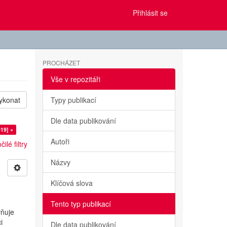
Přihlásit se
PROCHÁZET
Vše v repozitáři
ykonat
Typy publikací
Dle data publikování
19] ×
Autoři
ilé filtry
Názvy
Klíčová slova
Tento typ publikací
vňuje
i
Dle data publikování