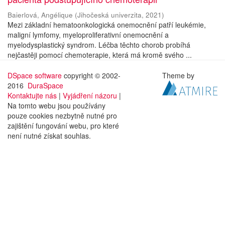
Baierlová, Angélique
(
Jihočeská univerzita
,
2021
)
Mezi základní hematoonkologická onemocnění patří leukémie,
maligní lymfomy, myeloproliferativní onemocnění a
myelodysplastický syndrom. Léčba těchto chorob probíhá
nejčastěji pomocí chemoterapie, která má kromě svého ...
DSpace software
copyright © 2002-
Theme by
2016
DuraSpace
Kontaktujte nás
|
Vyjádření názoru
|
Na tomto webu jsou používány
pouze cookies nezbytně nutné pro
zajištění fungování webu, pro které
není nutné získat souhlas.