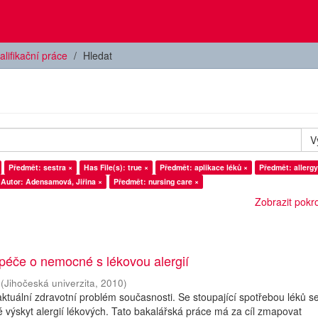
alifikační práce
Hledat
V
Předmět: sestra ×
Has File(s): true ×
Předmět: aplikace léků ×
Předmět: allergy
Autor: Adensamová, Jiřina ×
Předmět: nursing care ×
Zobrazit pokroč
péče o nemocné s lékovou alergií
(
Jihočeská univerzita
,
2010
)
 aktuální zdravotní problém současnosti. Se stoupající spotřebou léků s
 výskyt alergií lékových. Tato bakalářská práce má za cíl zmapovat