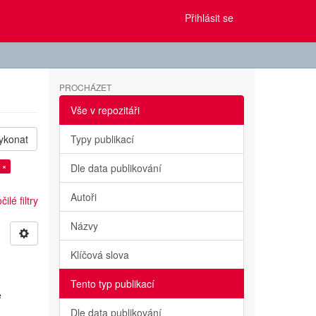
Přihlásit se
PROCHÁZET
Vše v repozitáři
ykonat
Typy publikací
 ×
Dle data publikování
Autoři
ilé filtry
Názvy
Klíčová slova
Tento typ publikací
e
Dle data publikování