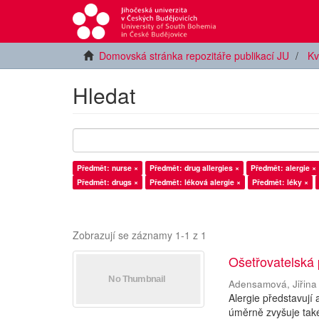
Domovská stránka repozitáře publikací JU
Kv
Hledat
Předmět: nurse ×
Předmět: drug allergies ×
Předmět: alergie ×
Předmět: drugs ×
Předmět: léková alergie ×
Předmět: léky ×
Zobrazují se záznamy 1-1 z 1
Ošetřovatelská 
Adensamová, Jiřina
Alergie představují
úměrně zvyšuje také