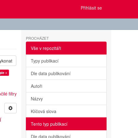
Přihlásit se
PROCHÁZET
Vše v repozitáři
ykonat
Typy publikací
pie ×
Dle data publikování
Autoři
ilé filtry
Názvy
Klíčová slova
í
Tento typ publikací
Dle data publikování