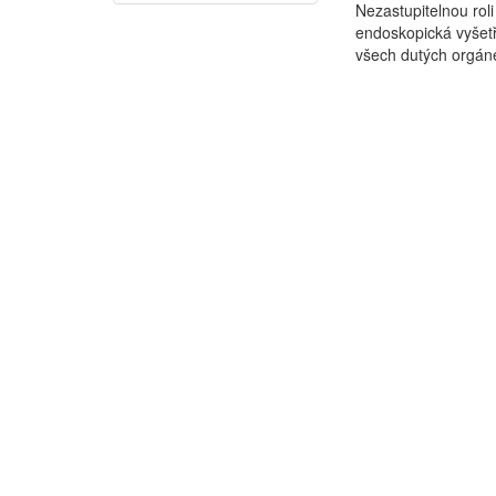
Nezastupitelnou rol
endoskopická vyšetř
všech dutých orgán