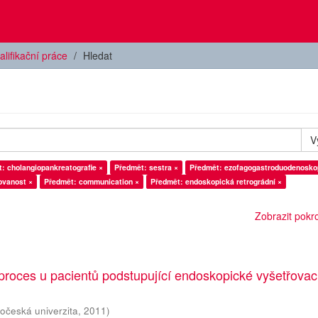
alifikační práce
Hledat
V
: cholangiopankreatografie ×
Předmět: sestra ×
Předmět: ezofagogastroduodenosko
ovanost ×
Předmět: communication ×
Předmět: endoskopická retrográdní ×
Zobrazit pokroč
proces u pacientů podstupující endoskopické vyšetřovac
hočeská univerzita
,
2011
)