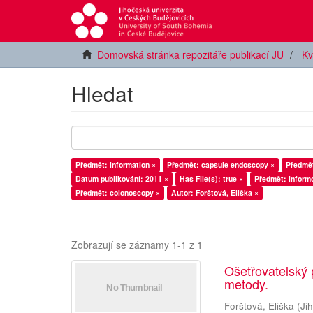
Domovská stránka repozitáře publikací JU
Kv
Hledat
Předmět: information ×
Předmět: capsule endoscopy ×
Předmět
Datum publikování: 2011 ×
Has File(s): true ×
Předmět: inform
Předmět: colonoscopy ×
Autor: Forštová, Eliška ×
Zobrazují se záznamy 1-1 z 1
Ošetřovatelský 
metody.
Forštová, Eliška
(
Ji