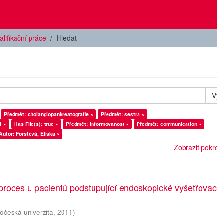
alifikační práce
Hledat
V
Předmět: cholangiopankreatografie ×
Předmět: sestra ×
1 ×
Has File(s): true ×
Předmět: informovanost ×
Předmět: communication ×
Autor: Forštová, Eliška ×
Zobrazit pokroč
proces u pacientů podstupující endoskopické vyšetřovac
hočeská univerzita
,
2011
)