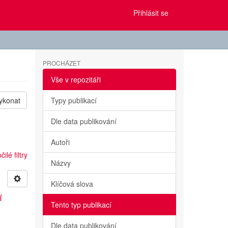
Přihlásit se
PROCHÁZET
Vše v repozitáři
ykonat
Typy publikací
Dle data publikování
Autoři
ilé filtry
Názvy
Klíčová slova
í
Tento typ publikací
Dle data publikování