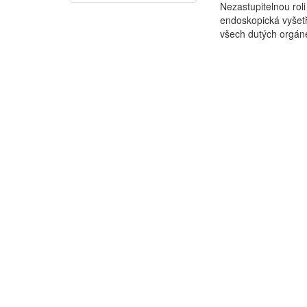
Nezastupitelnou rol
endoskopická vyšetř
všech dutých orgán