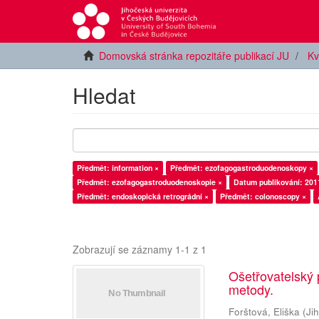
Domovská stránka repozitáře publikací JU
Kv
Hledat
Předmět: information ×
Předmět: ezofagogastroduodenoskopy ×
Předmět: ezofagogastroduodenoskopie ×
Datum publikování: 201
Předmět: endoskopická retrográdní ×
Předmět: colonoscopy ×
Zobrazují se záznamy 1-1 z 1
Ošetřovatelský 
metody.
Forštová, Eliška
(
Ji