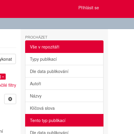
Přihlásit se
PROCHÁZET
Vše v repozitáři
ykonat
Typy publikací
Dle data publikování
] ×
Autoři
ilé filtry
Názvy
Klíčová slova
Tento typ publikací
ní
Dle data publikování