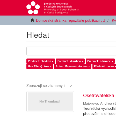
Domovská stránka repozitáře publikací JU
Kv
Hledat
Předmět: children ×
Předmět: diarrhea ×
Předmět: edukace ×
Has File(s): true ×
Autor: Majerová, Andrea ×
Předmět: nurse 
Zobrazují se záznamy 1-1 z 1
Ošetřovatelská
Majerová, Andrea
(
Teoretická východi
především s ohledem