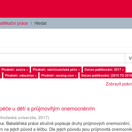
alifikační práce
Hledat
V
Předmět: sestra ×
Předmět: ošetřovatelská péče ×
Datum publikování: 2017 ×
×
Předmět: education ×
Předmět: nursing care ×
Datum publikování: [2010 TO 2019
Zobrazit pokroč
 péče u dětí s průjmovitým onemocněním
Jihočeská univerzita
,
2017
)
ska: Bakalářská práce stručně popisuje druhy průjmových onemocnění,
 na jejich původ a léčbu. Dle jejich původu jsou průjmovitá onemocně