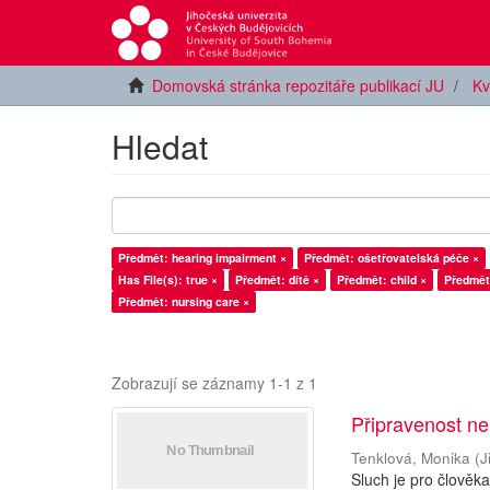
Domovská stránka repozitáře publikací JU
Kv
Hledat
Předmět: hearing impairment ×
Předmět: ošetřovatelská péče ×
Has File(s): true ×
Předmět: dítě ×
Předmět: child ×
Předmět
Předmět: nursing care ×
Zobrazují se záznamy 1-1 z 1
Připravenost ne
Tenklová, Monika
(
J
Sluch je pro člověk