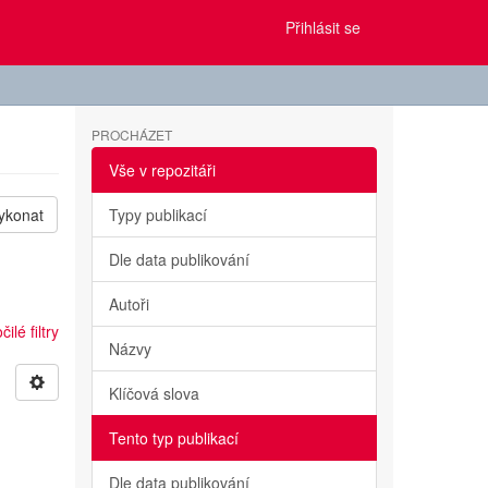
Přihlásit se
PROCHÁZET
Vše v repozitáři
ykonat
Typy publikací
Dle data publikování
Autoři
ilé filtry
Názvy
Klíčová slova
Tento typ publikací
Dle data publikování