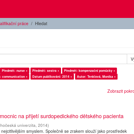
alifikační práce
Hledat
V
Předmět: nurse ×
Předmět: sestra ×
Předmět: kompenzační pomůcky ×
: communication ×
Datum publikování: 2014 ×
Autor: Tenklová, Monika ×
Zobrazit pokroč
mocnic na přijetí surdopedického dětského pacienta
ihočeská univerzita
,
2014
)
a nejcitlivějším smyslem. Společně se zrakem slouží jako prostředek