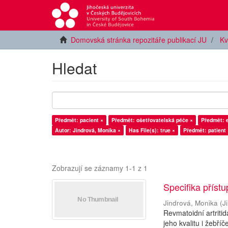
Domovská stránka repozitáře publikací JU
Kv
Hledat
Předmět: pacient ×
Předmět: ošetřovatelská péče ×
Předmět: 
Autor: Jindrová, Monika ×
Has File(s): true ×
Předmět: patient 
Zobrazují se záznamy 1-1 z 1
Specifika příst
Jindrová, Monika
(
J
Revmatoidní artriti
jeho kvalitu i žebř