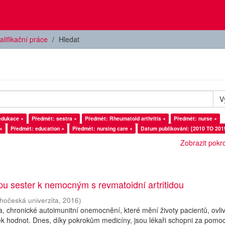
alifikační práce
Hledat
V
edukace ×
Předmět: sestra ×
Předmět: Rheumatoid arthritis ×
Předmět: nurse ×
×
Předmět: education ×
Předmět: nursing care ×
Datum publikování: [2010 TO 201
Zobrazit pokroč
upu sester k nemocným s revmatoidní artritidou
ihočeská univerzita
,
2016
)
da, chronické autoimunitní onemocnění, které mění životy pacientů, ovli
íček hodnot. Dnes, díky pokrokům medicíny, jsou lékaři schopni za pomoc