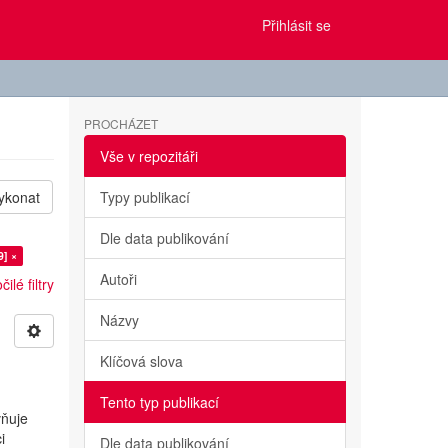
Přihlásit se
PROCHÁZET
Vše v repozitáři
ykonat
Typy publikací
Dle data publikování
9] ×
Autoři
ilé filtry
Názvy
Klíčová slova
Tento typ publikací
vňuje
i
Dle data publikování