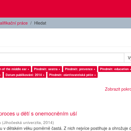
alifikační práce
Hledat
V
 of the middle ear ×
Předmět: sestra ×
Předmět: prevence ×
Předmět: education 
×
Datum publikování: 2014 ×
Předmět: ošetřovatelská péče ×
Zobrazit pokroč
 proces u dětí s onemocněním uší
a
(
Jihočeská univerzita
,
2014
)
 v dětském věku poměrně častá. Z nich nejvíce postihuje a ohrožuje d