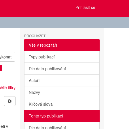
Přihlásit se
PROCHÁZET
Vše v repozitáři
ykonat
Typy publikací
×
Dle data publikování
Autoři
ilé filtry
Názvy
Klíčová slova
Tento typ publikací
ěti v
Dle data publikování