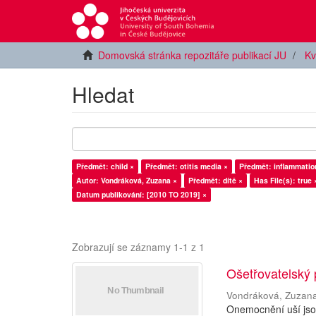
Domovská stránka repozitáře publikací JU
Kv
Hledat
Předmět: child ×
Předmět: otitis media ×
Předmět: inflammation
Autor: Vondráková, Zuzana ×
Předmět: dítě ×
Has File(s): true 
Datum publikování: [2010 TO 2019] ×
Zobrazují se záznamy 1-1 z 1
Ošetřovatelský
Vondráková, Zuzan
Onemocnění uší jsou