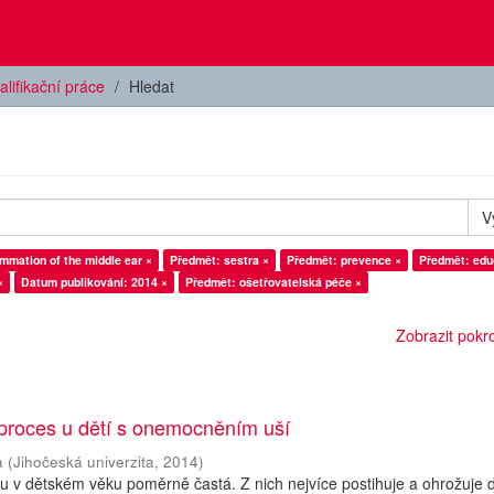
alifikační práce
Hledat
V
ammation of the middle ear ×
Předmět: sestra ×
Předmět: prevence ×
Předmět: edu
×
Datum publikování: 2014 ×
Předmět: ošetřovatelská péče ×
Zobrazit pokroč
 proces u dětí s onemocněním uší
a
(
Jihočeská univerzita
,
2014
)
 v dětském věku poměrně častá. Z nich nejvíce postihuje a ohrožuje d