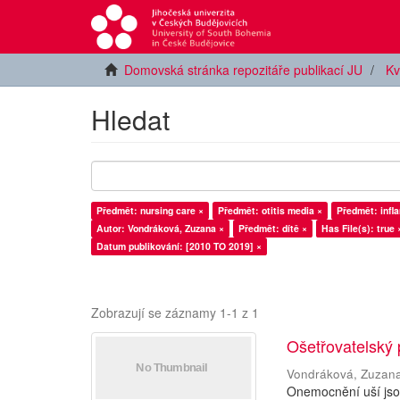
Domovská stránka repozitáře publikací JU
Kv
Hledat
Předmět: nursing care ×
Předmět: otitis media ×
Předmět: infl
Autor: Vondráková, Zuzana ×
Předmět: dítě ×
Has File(s): true 
Datum publikování: [2010 TO 2019] ×
Zobrazují se záznamy 1-1 z 1
Ošetřovatelský
Vondráková, Zuzan
Onemocnění uší jsou