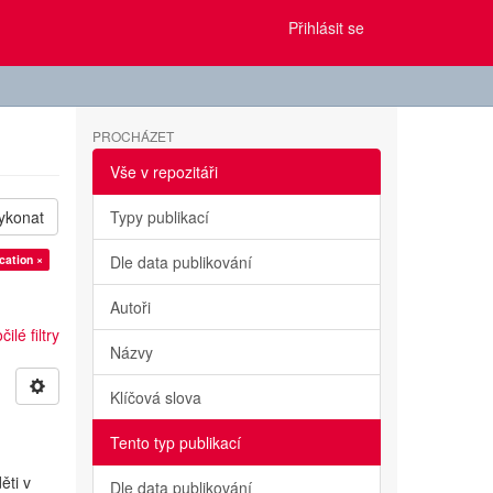
Přihlásit se
PROCHÁZET
Vše v repozitáři
ykonat
Typy publikací
cation ×
Dle data publikování
Autoři
ilé filtry
Názvy
Klíčová slova
Tento typ publikací
ěti v
Dle data publikování