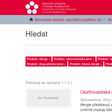
Domovská stránka repozitáře publikací JU
Kv
Hledat
Předmět: allergy ×
Předmět: ošetřovatelská péče ×
Předmět: d
Předmět: drug administration ×
Předmět: léková alergie ×
Před
Zobrazují se záznamy 1-1 z 1
Ošetřovatelská 
Adensamová, Jiřina
Alergie představují
úměrně zvyšuje také