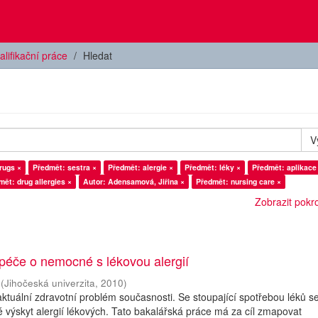
alifikační práce
Hledat
V
rugs ×
Předmět: sestra ×
Předmět: alergie ×
Předmět: léky ×
Předmět: aplikace 
mět: drug allergies ×
Autor: Adensamová, Jiřina ×
Předmět: nursing care ×
Zobrazit pokroč
péče o nemocné s lékovou alergií
(
Jihočeská univerzita
,
2010
)
 aktuální zdravotní problém současnosti. Se stoupající spotřebou léků s
 výskyt alergií lékových. Tato bakalářská práce má za cíl zmapovat