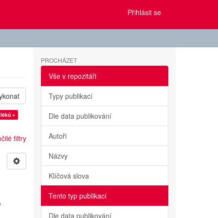
Přihlásit se
PROCHÁZET
Vše v repozitáři
ykonat
Typy publikací
léků ×
Dle data publikování
Autoři
ilé filtry
Názvy
Klíčová slova
Tento typ publikací
e
Dle data publikování