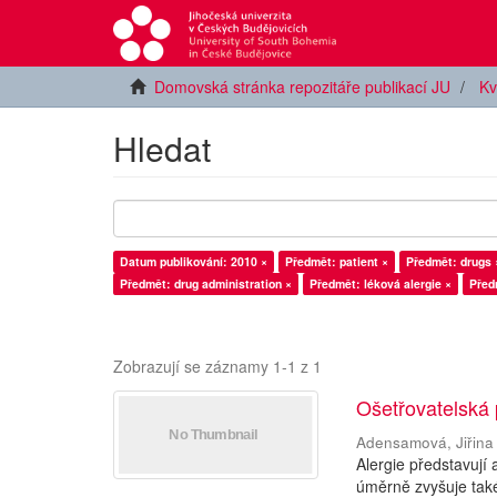
Domovská stránka repozitáře publikací JU
Kv
Hledat
Datum publikování: 2010 ×
Předmět: patient ×
Předmět: drugs 
Předmět: drug administration ×
Předmět: léková alergie ×
Před
Zobrazují se záznamy 1-1 z 1
Ošetřovatelská 
Adensamová, Jiřina
Alergie představují
úměrně zvyšuje také