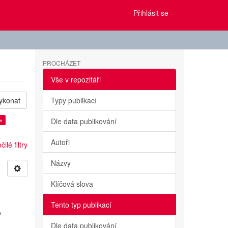
Přihlásit se
PROCHÁZET
Vše v repozitáři
ykonat
Typy publikací
×
Dle data publikování
Autoři
ilé filtry
Názvy
Klíčová slova
Tento typ publikací
e
Dle data publikování