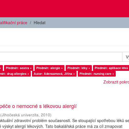
alifikační práce
Hledat
V
×
Předmět: sestra ×
Předmět: alergie ×
Předmět: léky ×
Předmět: aplikace léků 
mět: drug allergies ×
Autor: Adensamová, Jiřina ×
Předmět: nursing care ×
Zobrazit pokroč
péče o nemocné s lékovou alergií
(
Jihočeská univerzita
,
2010
)
 aktuální zdravotní problém současnosti. Se stoupající spotřebou léků s
 výskyt alergií lékových. Tato bakalářská práce má za cíl zmapovat